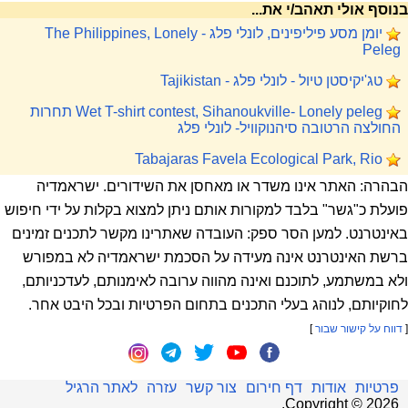
בנוסף אולי תאהב/י את...
יומן מסע פיליפינים, לונלי פלג - The Philippines, Lonely
Peleg
טג'יקיסטן טיול - לונלי פלג - Tajikistan
Wet T-shirt contest, Sihanoukville- Lonely peleg תחרות
החולצה הרטובה סיהנוקוויל- לונלי פלג
Tabajaras Favela Ecological Park, Rio
הבהרה: האתר אינו משדר או מאחסן את השידורים. ישראמדיה
פועלת כ"גשר" בלבד למקורות אותם ניתן למצוא בקלות על ידי חיפוש
באינטרנט. למען הסר ספק: העובדה שאתרינו מקשר לתכנים זמינים
ברשת האינטרנט אינה מעידה על הסכמת ישראמדיה לא במפורש
ולא במשתמע, לתוכנם ואינה מהווה ערובה לאימנותם, לעדכניותם,
לחוקיותם, לנוהג בעלי התכנים בתחום הפרטיות ובכל היבט אחר.
[
דווח על קישור שבור
]
פרטיות
אודות
דף חירום
צור קשר
עזרה
לאתר הרגיל
.
Copyright ©
2026