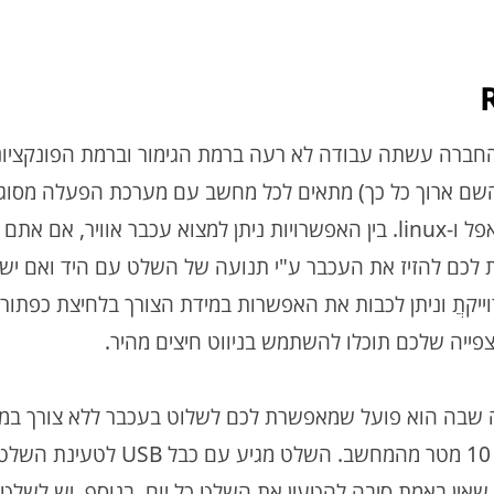
"י חברת Riitek וניכר כי החברה עשתה עבודה לא רעה ברמת הגימור וברמת הפונקצ
Ri (לא ברור למה השם ארוך כל כך) מתאים לכל מחשב עם מערכת הפעלה מסוג
Windows אך גם למחשב MAC מבית אפל ו-linux. בין האפשרויות ניתן למצוא עכבר אוויר, אם
שרת לכם להזיז את העכבר ע"י תנועה של השלט עם היד ואם יש
ייקתֲ וניתן לכבות את האפשרות במידת הצורך בלחיצת כפתור 
ייה שלכם תוכלו להשתמש בניווט חיצים מהיר.
יה שבה הוא פועל שמאפשרת לכם לשלוט בעכבר ללא צורך ב
עבודה וגם להפעילו מתחת לשמיכה עד 10 מטר מהמחשב. השלט מג
 שאין באמת סיבה להטעין את השלט כל יום. בנוסף, יש לשלט