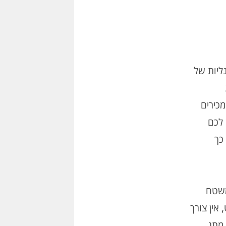
יונליות של
 אתם מכירים
 לכם
כך
משטח
יע עם כבל USB לטעינת השלט, אין צורך
 מתג