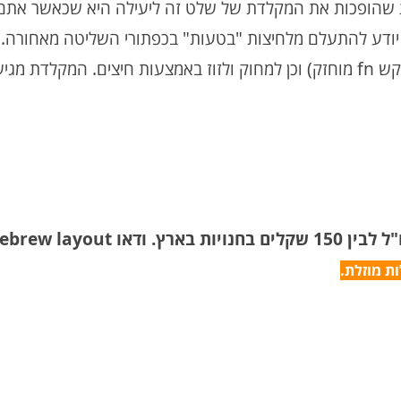
ת שהופכות את המקלדת של שלט זה ליעילה היא שכאשר אתם
ע להתעלם מלחיצות "בטעות" בכפתורי השליטה מאחורה. נ
להקליד אותיות ומספרים (ע"י שימוש במקש fn מוחזק) וכן למחוק ולזוז באמצעות חיצים. המקלד
ת מוזלת.