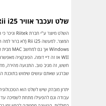
שלט ועכבר אוויר Rii i25
השלט מיוצר ע
המוצר. למעשה i i25
WII אז זה דיי דומה. הפונקציה מאפ
חשש, זה מגיב טוב. התנועה מהירה, מדו
שברגע שאתם עושים שימוש בתוכנת הצפ
יתרון מובהק שיש לשלט הוא הטכנולוג
בסוללות. הטעינה מספיקה להמון זמן כך