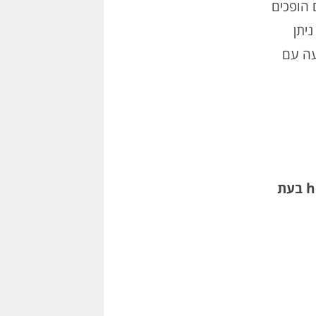
 הופכים
יתן
ת מגיעה עם
המחיר נע בין 73 שקלים בחנויות בחו"ל לבין 150 שקלים בחנויות בארץ. ודאו hebrew layout בעת