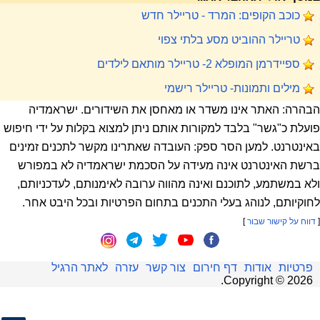
כוכב הקופים: המרד - טריילר חדש
טריילר ההוביט מסע בלתי צפוי
ספיידרמן המופלא 2- טריילר מותאם לילדים
מילים ותמונות- טריילר רישמי
הבהרה: האתר אינו משדר או מאחסן את השידורים. ישראמדיה
פועלת כ"גשר" בלבד למקורות אותם ניתן למצוא בקלות על ידי חיפוש
באינטרנט. למען הסר ספק: העובדה שאתרינו מקשר לתכנים זמינים
ברשת האינטרנט אינה מעידה על הסכמת ישראמדיה לא במפורש
ולא במשתמע, לתוכנם ואינה מהווה ערובה לאימנותם, לעדכניותם,
לחוקיותם, לנוהג בעלי התכנים בתחום הפרטיות ובכל היבט אחר.
[
דווח על קישור שבור
]
פרטיות
אודות
דף חירום
צור קשר
עזרה
לאתר הרגיל
.
Copyright ©
2026