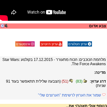
צבע אדום
ערוץ הטלגרם
ערוץ היוטיוב
אינסטגרם
מלחמת הכוכבים: הכוח מתעורר - 17.12.2015 בקולנוע Star Wars:
The Force Awakens.
מדינה:
דרג ערוץ:
(
83
)
(
51
)
(הצבעה שלילית תתאפשר בעוד
90
שניות)
שמור את הערוץ לרשימת "הערוצים שלי"
בנוסף אולי תאהב/י את...